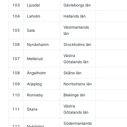
103
Ljusdal
Gävleborgs län
104
Laholm
Hallands län
Västmanlands
105
Sala
län
106
Nynäshamn
Stockholms län
Västra
107
Mellerud
Götalands län
108
Ängelholm
Skåne län
109
Arjeplog
Norrbottens län
110
Ronneby
Blekinge län
Västra
111
Skara
Götalands län
Södermanlands
112
Nyköping