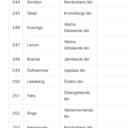
244
Älvsbyn
Norrbottens län
245
Växjö
Kronobergs län
Västra
246
Essunga
Götalands län
Västra
247
Lerum
Götalands län
248
Bräcke
Jämtlands län
249
Östhammar
Uppsala län
250
Lekeberg
Örebro län
Östergötlands
251
Ydre
län
Västernorrlands
252
Ånge
län
253
Haparanda
Norrbottens län