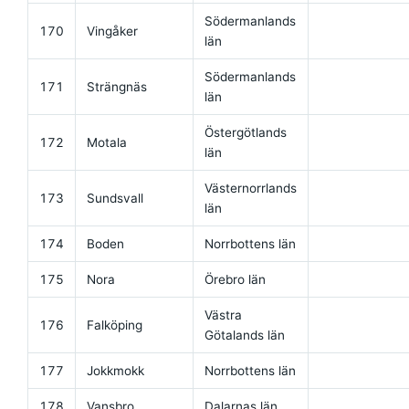
Södermanlands
170
Vingåker
län
Södermanlands
171
Strängnäs
län
Östergötlands
172
Motala
län
Västernorrlands
173
Sundsvall
län
174
Boden
Norrbottens län
175
Nora
Örebro län
Västra
176
Falköping
Götalands län
177
Jokkmokk
Norrbottens län
178
Vansbro
Dalarnas län