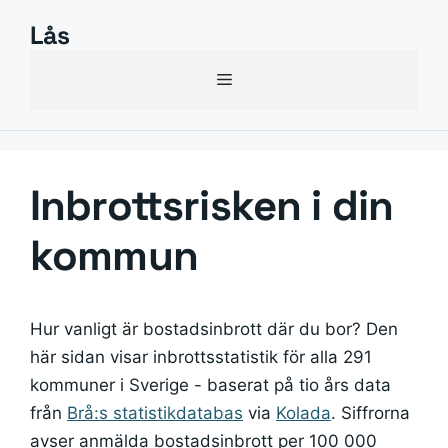
Hoppa
Lås
till
innehåll
Meny
Inbrottsrisken i din
kommun
Hur vanligt är bostadsinbrott där du bor? Den
här sidan visar inbrottsstatistik för alla 291
kommuner i Sverige - baserat på tio års data
från
Brå:s statistikdatabas
via
Kolada
. Siffrorna
avser anmälda bostadsinbrott per 100 000