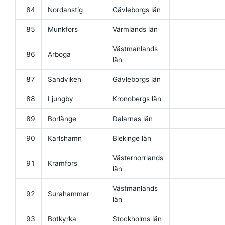
84
Nordanstig
Gävleborgs län
85
Munkfors
Värmlands län
Västmanlands
86
Arboga
län
87
Sandviken
Gävleborgs län
88
Ljungby
Kronobergs län
89
Borlänge
Dalarnas län
90
Karlshamn
Blekinge län
Västernorrlands
91
Kramfors
län
Västmanlands
92
Surahammar
län
93
Botkyrka
Stockholms län