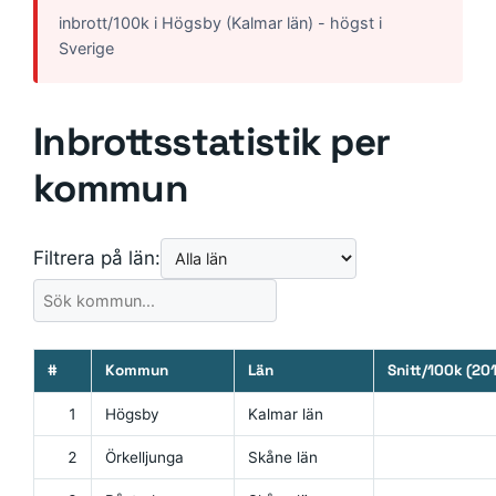
inbrott/100k i Högsby (Kalmar län) - högst i
Sverige
Inbrottsstatistik per
kommun
Filtrera på län:
#
Kommun
Län
Snitt/100k (20
1
Högsby
Kalmar län
2
Örkelljunga
Skåne län