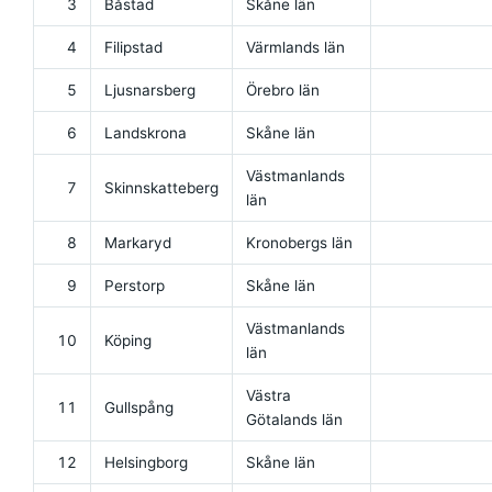
3
Båstad
Skåne län
4
Filipstad
Värmlands län
5
Ljusnarsberg
Örebro län
6
Landskrona
Skåne län
Västmanlands
7
Skinnskatteberg
län
8
Markaryd
Kronobergs län
9
Perstorp
Skåne län
Västmanlands
10
Köping
län
Västra
11
Gullspång
Götalands län
12
Helsingborg
Skåne län