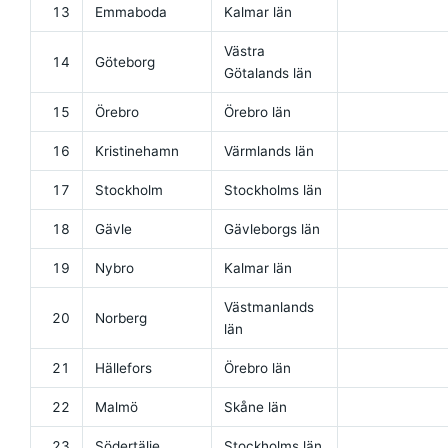
13
Emmaboda
Kalmar län
Västra
14
Göteborg
Götalands län
15
Örebro
Örebro län
16
Kristinehamn
Värmlands län
17
Stockholm
Stockholms län
18
Gävle
Gävleborgs län
19
Nybro
Kalmar län
Västmanlands
20
Norberg
län
21
Hällefors
Örebro län
22
Malmö
Skåne län
23
Södertälje
Stockholms län